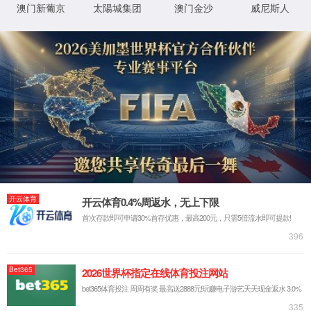
4001018889
邮箱
商
hengli@henglihydraulics.com
城
地址
江苏省常州市武进高新区龙潜路99号
微信
Copyright © 2024江苏pg不凡成就非凡官网股份有限公司 All
Rights Reserved.
苏ICP备12005544号
|
法律声明
隐私保护