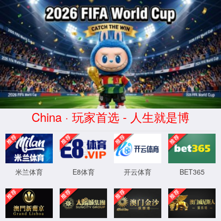
PG电子不凡成就非凡
股票代码
601100
商城
液压油缸
电话